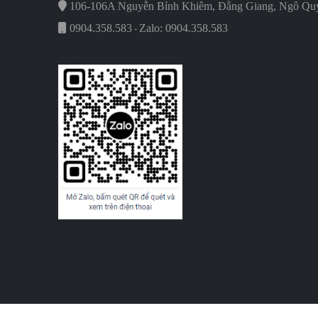
106-106A Nguyễn Bỉnh Khiêm, Đằng Giang, Ngô Quy
0904.358.583
Zalo: 0904.358.583
-