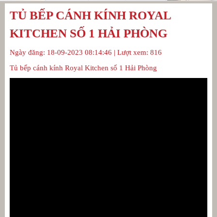
TỦ BẾP CÁNH KÍNH ROYAL
KITCHEN SỐ 1 HẢI PHÒNG
Ngày đăng: 18-09-2023 08:14:46 | Lượt xem: 816
Tủ bếp cánh kính Royal Kitchen số 1 Hải Phòng