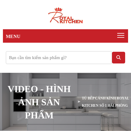
Tog
MENU
VIDEO - HÌNH
TỦ BẾP CÁNH KÍNH ROYAL
ẢNH SẢN
KITCHEN SỐ 1 HẢI PHÒNG
PHẨM